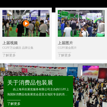
上届视频
上届图片
CGPF万众瞩目 品牌云集
CGPF展会图片
了解更多
了解更多
关于消费品包装展
由上海禾欣展览服务有限公司主办的CGPF上
海国际消费品包装展览会是亚太地区专业的消费
品包装展览会，CGPF立足全球著名的贸易中心上
了解更多
海，辐射亚洲、欧洲、美洲、非洲等快速发展的