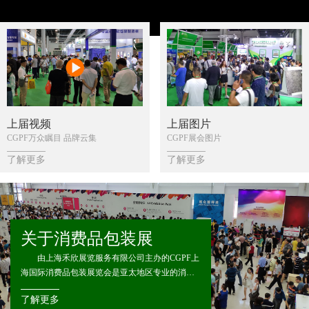
上届视频
上届图片
CGPF万众瞩目 品牌云集
CGPF展会图片
了解更多
了解更多
关于消费品包装展
由上海禾欣展览服务有限公司主办的CGPF上
海国际消费品包装展览会是亚太地区专业的消费
品包装展览会，CGPF立足全球著名的贸易中心上
了解更多
海，辐射亚洲、欧洲、美洲、非洲等快速发展的