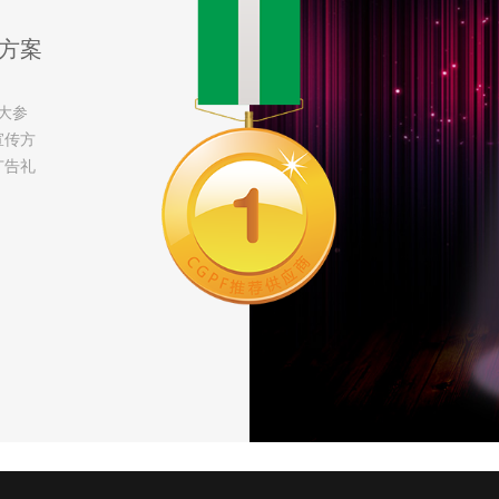
方案
大参
宣传方
广告礼