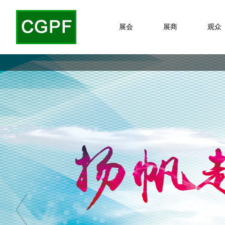
展会
展商
观众