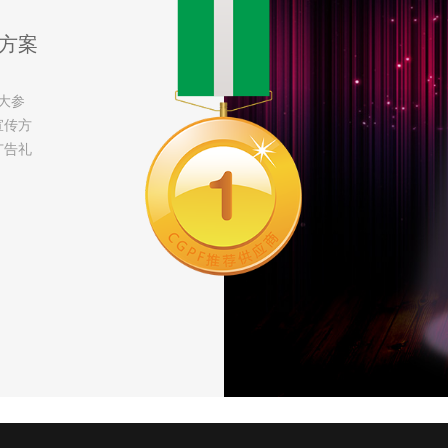
方案
大参
宣传方
广告礼